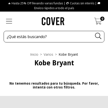
🔥 Hasta 25% Off llevando varias fundas | 💳 Cuotas sin interés | 🚚
Envíos rápidos a todo el país
0
Inicio
>
Varios
>
Kobe Bryant
Kobe Bryant
No tenemos resultados para tu búsqueda. Por favor,
intentá con otros filtros.