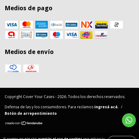
Medios de pago
Medios de envío
Copyright Cover Your Cases - 2026. Todos los derechos reservados.
Defensa de las y los consumidores. Para reclamos
ingresá acá.
/
Botón de arrepentimiento
Al navegar por este sitio
aceptás el uso de cookies
para agilizar tu