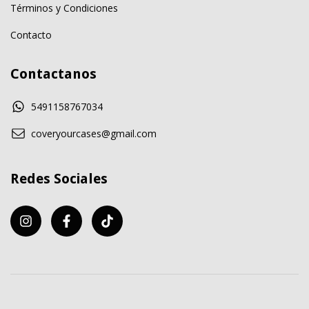
Términos y Condiciones
Contacto
Contactanos
5491158767034
coveryourcases@gmail.com
Redes Sociales