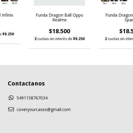
Infinix
Funda Dragon Ball Oppo
Funda Dragon
Realme
Spa
$18.500
$18.
de
$9.250
2
cuotas sin interés de
$9.250
2
cuotas sin int
Contactanos
5491158767034
coveryourcases@gmail.com