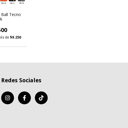
 Ball Tecno
rk
500
erés de
$9.250
Redes Sociales