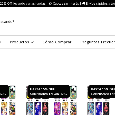
25% Off llevando varias fundas | 💳 Cuotas sin interés | 🚚 Envíos rápidos a to
s
Productos
Cómo Comprar
Preguntas Frecue
HASTA 15% OFF
HASTA 15% OF
IDAD
COMPRANDO EN CANTIDAD
COMPRANDO EN 