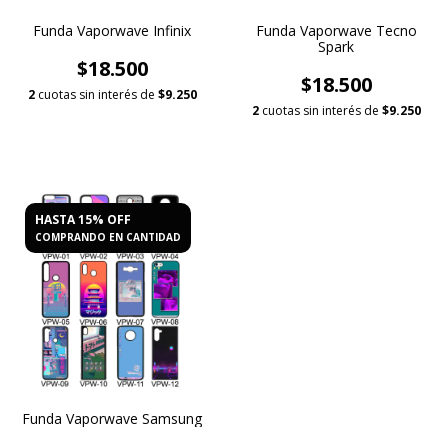
Funda Vaporwave Infinix
Funda Vaporwave Tecno
Spark
$18.500
$18.500
2
cuotas sin interés de
$9.250
2
cuotas sin interés de
$9.250
HASTA 15% OFF
COMPRANDO EN CANTIDAD
Funda Vaporwave Samsung