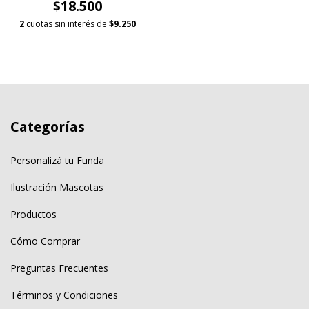
$18.500
2
cuotas sin interés de
$9.250
Categorías
Personalizá tu Funda
Ilustración Mascotas
Productos
Cómo Comprar
Preguntas Frecuentes
Términos y Condiciones