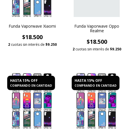
Funda Vaporwave Xiaomi
Funda Vaporwave Oppo
Realme
$18.500
$18.500
2
cuotas sin interés de
$9.250
2
cuotas sin interés de
$9.250
HASTA 15% OFF
HASTA 15% OFF
COMPRANDO EN CANTIDAD
COMPRANDO EN CANTIDAD