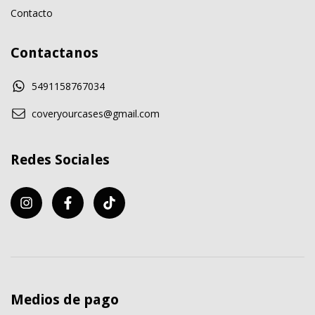
Contacto
Contactanos
5491158767034
coveryourcases@gmail.com
Redes Sociales
Medios de pago