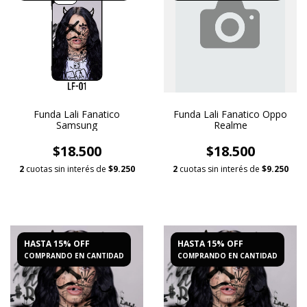
Funda Lali Fanatico
Funda Lali Fanatico Oppo
Samsung
Realme
$18.500
$18.500
2
cuotas sin interés de
$9.250
2
cuotas sin interés de
$9.250
HASTA 15% OFF
HASTA 15% OFF
COMPRANDO EN CANTIDAD
COMPRANDO EN CANTIDAD