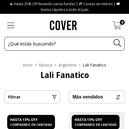
🔥 Hasta 25% Off llevando varias fundas | 💳 Cuotas sin interés | 🚚
Envíos rápidos a todo el país
0
Inicio
>
Musica
>
Argentina
>
Lali Fanatico
Lali Fanatico
Filtrar
HASTA 15% OFF
HASTA 15% OFF
COMPRANDO EN CANTIDAD
COMPRANDO EN CANTIDAD