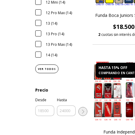
12 Mini (14)
12 Pro Max (14)
Funda Boca Juniors
13 (14)
$18.500
13 Pro (14)
2
cuotas sin interés 
13 Pro Max (14)
14 (14)
HASTA 15% OFF
VER TODOS
COMPRANDO EN CANT
Precio
Desde
Hasta
Funda Independ