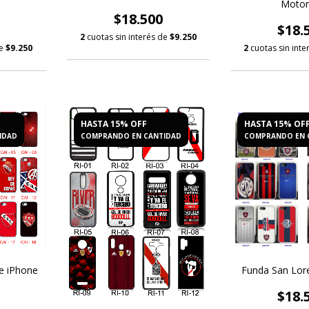
Motor
$18.500
$18.
2
cuotas sin interés de
$9.250
de
$9.250
2
cuotas sin int
HASTA 15% OFF
HASTA 15% OF
IDAD
COMPRANDO EN CANTIDAD
COMPRANDO EN 
e iPhone
Funda San Lor
$18.