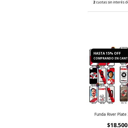
2
cuotas sin interés 
HASTA 15% OFF
COMPRANDO EN CANT
Funda River Plate
$18.500