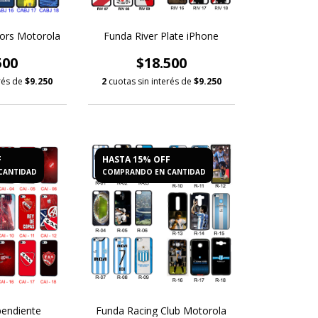
iors Motorola
Funda River Plate iPhone
500
$18.500
erés de
$9.250
2
cuotas sin interés de
$9.250
F
HASTA 15% OFF
CANTIDAD
COMPRANDO EN CANTIDAD
pendiente
Funda Racing Club Motorola