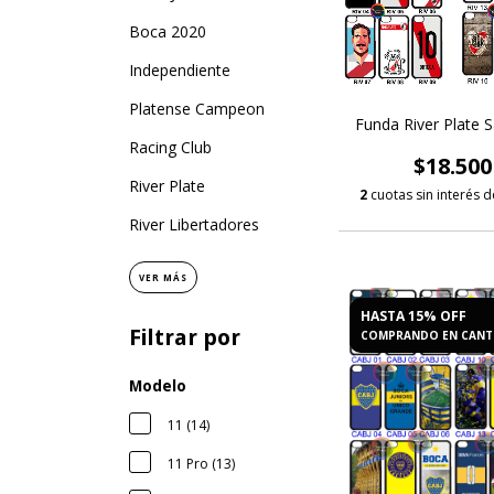
Boca 2020
Independiente
Platense Campeon
Funda River Plate
Racing Club
$18.500
River Plate
2
cuotas sin interés 
River Libertadores
VER MÁS
HASTA 15% OFF
Filtrar por
COMPRANDO EN CANT
Modelo
11 (14)
11 Pro (13)