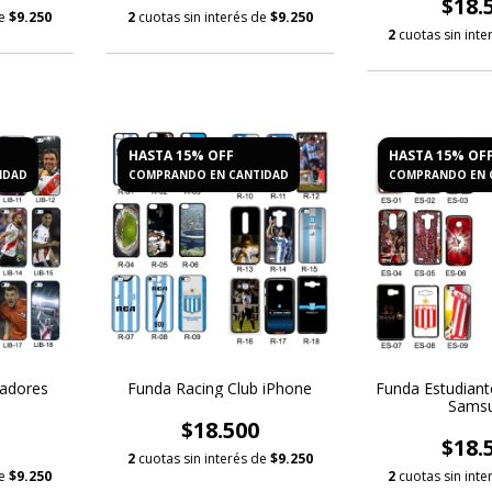
$18.
de
$9.250
2
cuotas sin interés de
$9.250
2
cuotas sin int
HASTA 15% OFF
HASTA 15% OF
IDAD
COMPRANDO EN CANTIDAD
COMPRANDO EN 
tadores
Funda Racing Club iPhone
Funda Estudiante
Sams
$18.500
$18.
2
cuotas sin interés de
$9.250
de
$9.250
2
cuotas sin int