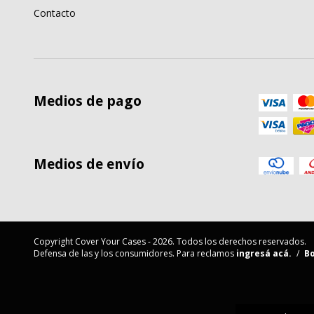
Contacto
Medios de pago
Medios de envío
Copyright Cover Your Cases - 2026. Todos los derechos reservados.
Defensa de las y los consumidores. Para reclamos
ingresá acá.
/
Bo