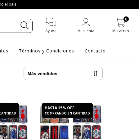
do el país
0
Ayuda
Mi cuenta
Mi carrito
ntes
Términos y Condiciones
Contacto
F
HASTA 15% OFF
CANTIDAD
COMPRANDO EN CANTIDAD