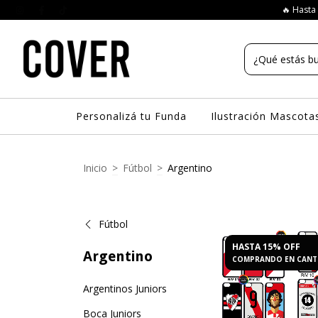
🔥 Hasta 
Personalizá tu Funda
Ilustración Mascota
Inicio
>
Fútbol
>
Argentino
Fútbol
HASTA 15% OFF
Argentino
COMPRANDO EN CANT
Argentinos Juniors
Boca Juniors