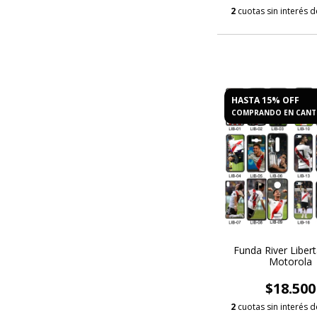
2
cuotas sin interés 
HASTA 15% OFF
COMPRANDO EN CANT
Funda River Liber
Motorola
$18.500
2
cuotas sin interés 