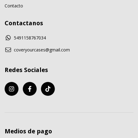
Contacto
Contactanos
5491158767034
coveryourcases@gmail.com
Redes Sociales
Medios de pago