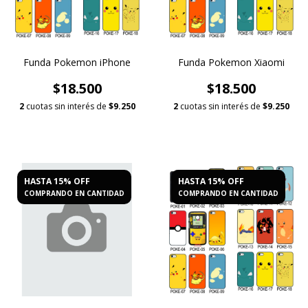
Funda Pokemon iPhone
Funda Pokemon Xiaomi
$18.500
$18.500
2
cuotas sin interés de
$9.250
2
cuotas sin interés de
$9.250
HASTA 15% OFF
HASTA 15% OFF
COMPRANDO EN CANTIDAD
COMPRANDO EN CANTIDAD