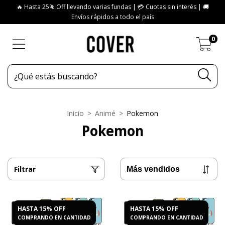
🔥 Hasta 25% Off llevando varias fundas | 💳 Cuotas sin interés | 🚚
Envíos rápidos a todo el país
0
Inicio
>
Animé
>
Pokemon
Pokemon
Filtrar
HASTA 15% OFF
HASTA 15% OFF
COMPRANDO EN CANTIDAD
COMPRANDO EN CANTIDAD