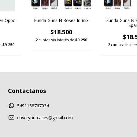
es Oppo
Funda Guns N Roses Infinix
Funda Guns N 
Spa
$18.500
$18.
2
cuotas sin interés de
$9.250
de
$9.250
2
cuotas sin int
Contactanos
5491158767034
coveryourcases@gmail.com