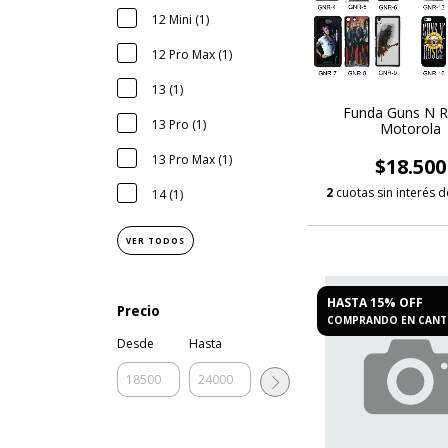
12 Mini (1)
12 Pro Max (1)
13 (1)
Funda Guns N 
13 Pro (1)
Motorola
13 Pro Max (1)
$18.500
2
cuotas sin interés 
14 (1)
VER TODOS
HASTA 15% OFF
Precio
COMPRANDO EN CANT
Desde
Hasta