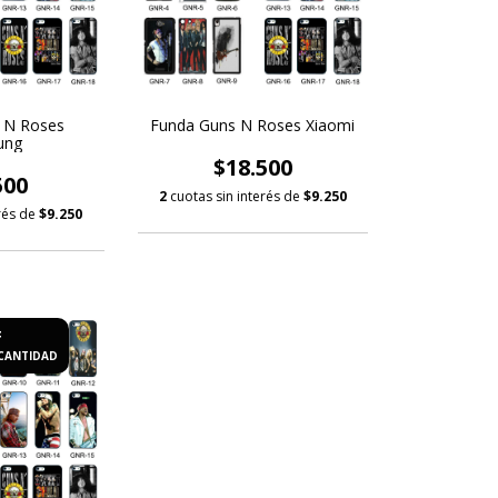
 N Roses
Funda Guns N Roses Xiaomi
ung
$18.500
500
2
cuotas sin interés de
$9.250
erés de
$9.250
F
CANTIDAD