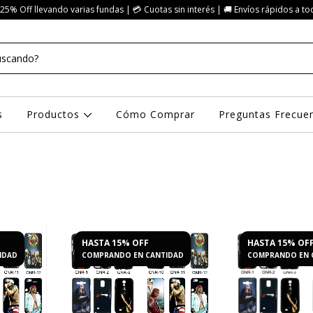
25% Off llevando varias fundas | 💳 Cuotas sin interés | 🚚 Envíos rápidos a to
s
Productos
Cómo Comprar
Preguntas Frecue
HASTA 15% OFF
HASTA 15% OF
IDAD
COMPRANDO EN CANTIDAD
COMPRANDO EN 