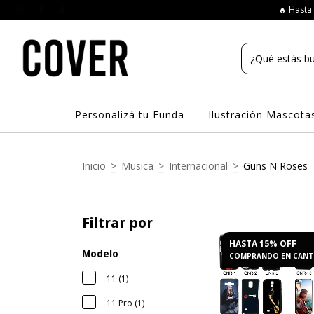
🔥 Hasta 
Personalizá tu Funda
Ilustración Mascota
Inicio
>
Musica
>
Internacional
>
Guns N Roses
Filtrar por
HASTA 15% OFF
Modelo
COMPRANDO EN CANT
11 (1)
11 Pro (1)