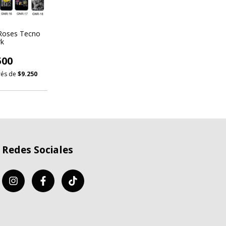
Roses Tecno
rk
500
erés de
$9.250
Redes Sociales