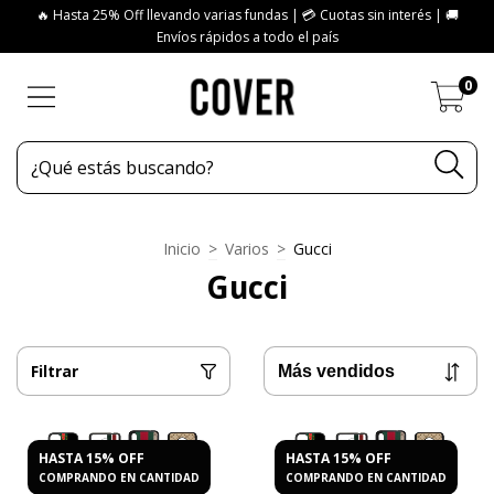
🔥 Hasta 25% Off llevando varias fundas | 💳 Cuotas sin interés | 🚚
Envíos rápidos a todo el país
0
Inicio
>
Varios
>
Gucci
Gucci
Filtrar
HASTA 15% OFF
HASTA 15% OFF
COMPRANDO EN CANTIDAD
COMPRANDO EN CANTIDAD