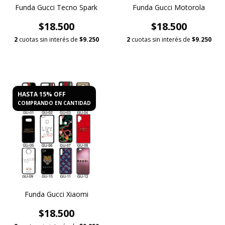
Funda Gucci Tecno Spark
Funda Gucci Motorola
$18.500
$18.500
2
cuotas sin interés de
$9.250
2
cuotas sin interés de
$9.250
HASTA 15% OFF
COMPRANDO EN CANTIDAD
Funda Gucci Xiaomi
$18.500