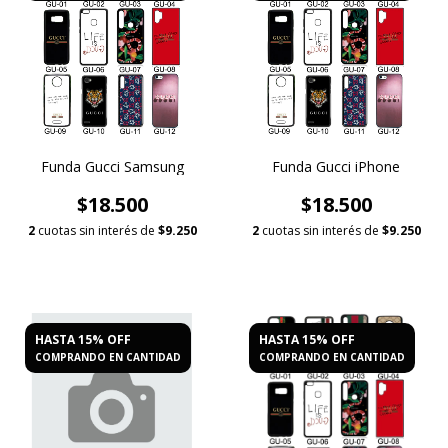
Funda Gucci Samsung
Funda Gucci iPhone
$18.500
$18.500
2
cuotas sin interés de
$9.250
2
cuotas sin interés de
$9.250
HASTA 15% OFF
HASTA 15% OFF
COMPRANDO EN CANTIDAD
COMPRANDO EN CANTIDAD