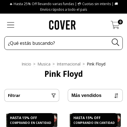
🔥 Hasta 25% Off llevando varias fundas | 💳 Cuotas sin interés | 🚚
Envíos rápidos a todo el país
0
Inicio
>
Musica
>
Internacional
>
Pink Floyd
Pink Floyd
Filtrar
HASTA 15% OFF
HASTA 15% OFF
COMPRANDO EN CANTIDAD
COMPRANDO EN CANTIDAD