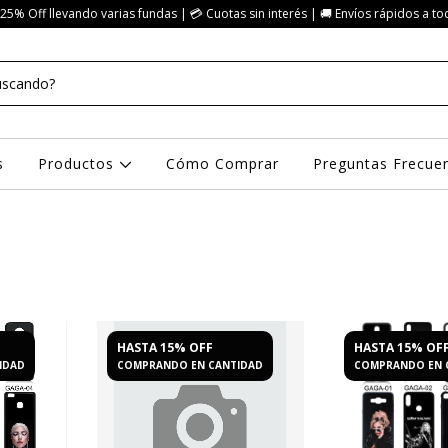
25% Off llevando varias fundas | 💳 Cuotas sin interés | 🚚 Envíos rápidos a to
s
Productos
Cómo Comprar
Preguntas Frecue
HASTA 15% OFF
HASTA 15% OF
IDAD
COMPRANDO EN CANTIDAD
COMPRANDO EN 