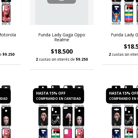
otorola
Funda Lady Gaga Oppo
Funda Lady Ga
Realme
$18.
$18.500
de
$9.250
2
cuotas sin int
2
cuotas sin interés de
$9.250
HASTA 15% OFF
HASTA 15% OF
IDAD
COMPRANDO EN CANTIDAD
COMPRANDO EN 