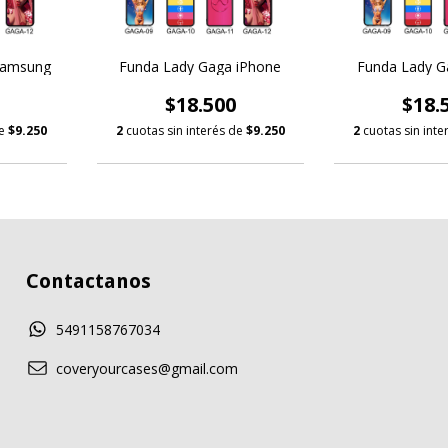
Samsung
Funda Lady Gaga iPhone
Funda Lady G
$18.500
$18.
de
$9.250
2
cuotas sin interés de
$9.250
2
cuotas sin int
Contactanos
5491158767034
coveryourcases@gmail.com