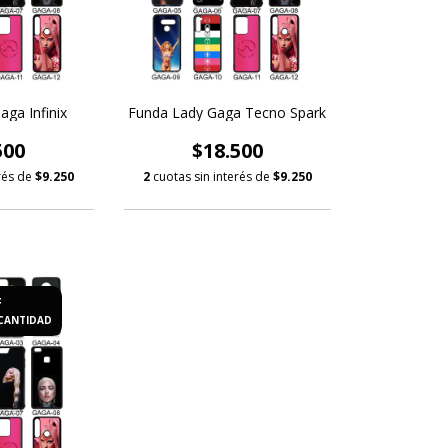
ga Infinix
Funda Lady Gaga Tecno Spark
500
$18.500
erés de
$9.250
2
cuotas sin interés de
$9.250
F
CANTIDAD