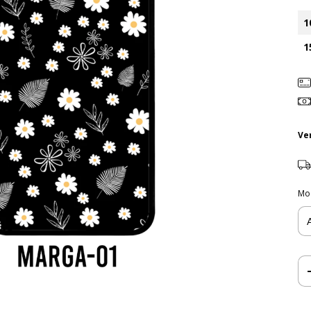
1
1
Ve
Mo