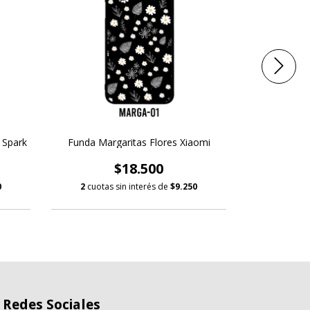
 Spark
Funda Margaritas Flores Xiaomi
Funda Mar
$18.500
0
2
cuotas sin interés de
$9.250
2
cuotas
Redes Sociales