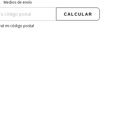
regas para el CP:
CAMBIAR CP
Medios de envío
CALCULAR
sé mi código postal