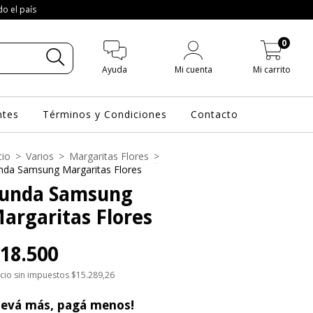
do el país
0
Ayuda
Mi cuenta
Mi carrito
ntes
Términos y Condiciones
Contacto
cio
>
Varios
>
Margaritas Flores
>
nda Samsung Margaritas Flores
unda Samsung
argaritas Flores
18.500
cio sin impuestos
$15.289,26
levá más, pagá menos!