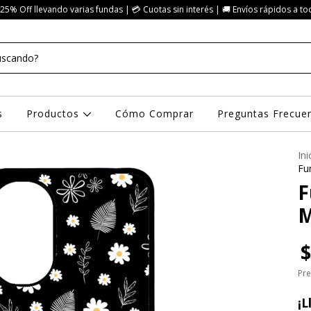
25% Off llevando varias fundas | 💳 Cuotas sin interés | 🚚 Envíos rápidos a to
s
Productos
Cómo Comprar
Preguntas Frecue
Ini
Fu
F
M
$
Pre
¡L