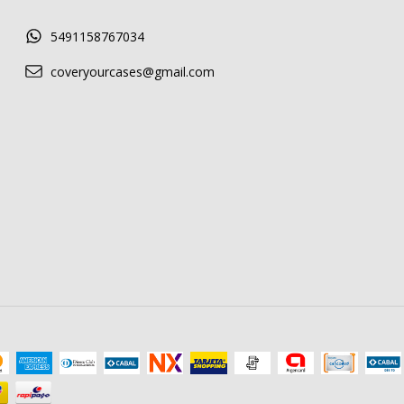
5491158767034
coveryourcases@gmail.com