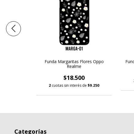
res iPhone
Funda Margaritas Flores Oppo
Fund
Realme
$18.500
de
$9.250
2
cuotas sin interés de
$9.250
Categorías