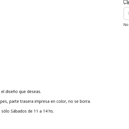
Ent
No 
r el diseño que deseas.
pes, parte trasera impresa en color, no se borra.
, sólo Sábados de 11 a 14 hs.