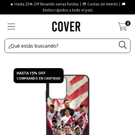
🔥 Hasta 25% Off llevando varias fundas | 💳 Cuotas sin interés | 🚚
Envíos rápidos a todo el país
0
HASTA 15% OFF
COMPRANDO EN CANTIDAD