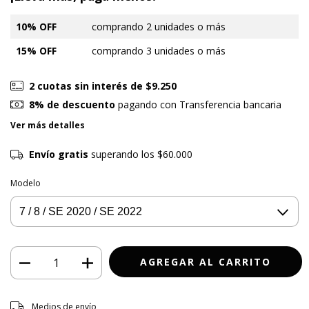
10% OFF
comprando 2 unidades o más
15% OFF
comprando 3 unidades o más
2
cuotas sin interés de
$9.250
8% de descuento
pagando con Transferencia bancaria
Ver más detalles
Envío gratis
superando los
$60.000
Modelo
Entregas para el CP:
CAMBIAR CP
Medios de envío