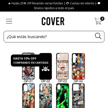
🔥 Hasta 25% Off llevando varias fundas | 💳 Cuotas sin interés | 🚚
Envíos rápidos a todo el país
0
HASTA 15% OFF
COMPRANDO EN CANTIDAD