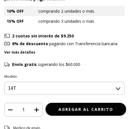
10% OFF
comprando 2 unidades o más
15% OFF
comprando 3 unidades o más
2
cuotas sin interés de
$9.250
8% de descuento
pagando con Transferencia bancaria
Ver más detalles
Envío gratis
superando los
$60.000
Modelo
Entregas para el CP:
CAMBIAR CP
Medios de envío