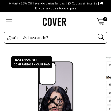
🔥 Hasta 25% Off llevando varias fundas | 💳 Cuotas sin interés | 🚚
Envíos rápidos a todo el país
0
HASTA 15% OFF
COMPRANDO EN CANTIDAD