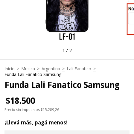
1
/
2
Inicio
>
Musica
>
Argentina
>
Lali Fanatico
>
Funda Lali Fanatico Samsung
Funda Lali Fanatico Samsung
$18.500
Precio sin impuestos
$15.289,26
¡Llevá más, pagá menos!