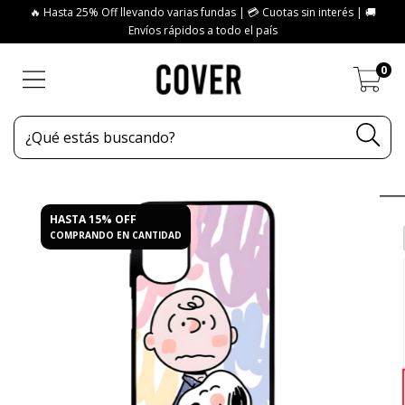
🔥 Hasta 25% Off llevando varias fundas | 💳 Cuotas sin interés | 🚚
Envíos rápidos a todo el país
0
HASTA 15% OFF
COMPRANDO EN CANTIDAD