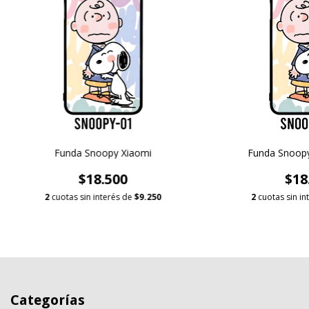
Funda Snoopy Xiaomi
Funda Snoopy
$18.500
$18
2
cuotas sin interés de
$9.250
2
cuotas sin in
Categorías